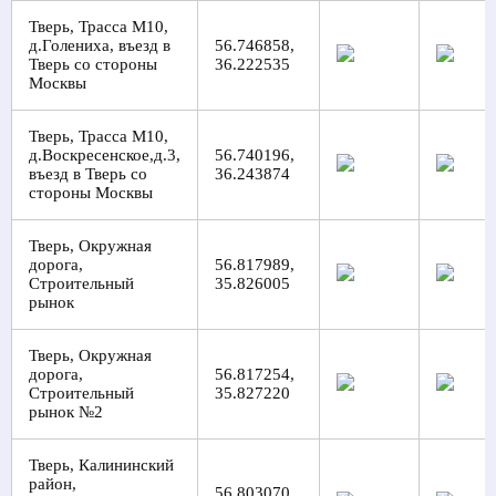
Тверь, Трасса М10,
д.Голениха, въезд в
56.746858,
Тверь со стороны
36.222535
Москвы
Тверь, Трасса М10,
д.Воскресенское,д.3,
56.740196,
въезд в Тверь со
36.243874
стороны Москвы
Тверь, Окружная
дорога,
56.817989,
Строительный
35.826005
рынок
Тверь, Окружная
дорога,
56.817254,
Строительный
35.827220
рынок №2
Тверь, Калининский
район,
56.803070,