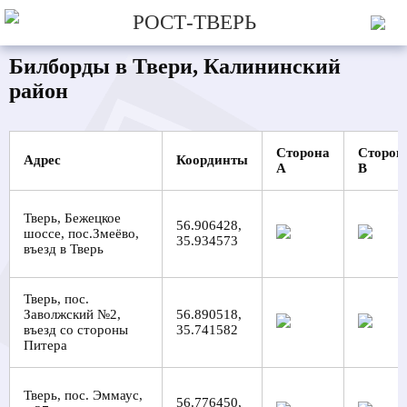
РОСТ-ТВЕРЬ
Билборды в Твери, Калининский
район
Сторона
Сторон
Адрес
Координты
A
B
Тверь, Бежецкое
56.906428,
шоссе, пос.Змеёво,
35.934573
въезд в Тверь
Тверь, пос.
Заволжский №2,
56.890518,
въезд со стороны
35.741582
Питера
Тверь, пос. Эммаус,
56.776450,